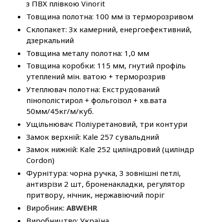
з ПВХ плівкою Vinorit
Товщина полотна: 100 мм із терморозривом
Склопакет: 3х камерний, енергоефективний,
дзеркальний
Товщина металу полотна: 1,0 мм
Товщина коробки: 115 мм, гнутий профіль
утеплений мін. ватою + терморозрив
Утеплювач полотна: Екструдований
пінополістирол + фольгоізол + хв.вата
50мм/45кг/м/куб.
Ущільнювач: Поліуретановий, три контури
Замок верхній: Kale 257 сувальдний
Замок нижній: Kale 252 циліндровий (циліндр
Cordon)
Фурнітура: чорна ручка, 3 зовнішні петлі,
антизрізи 2 шт, броненакладки, регулятор
притвору, нічник, нержавіючий поріг
Виробник:
ABWEHR
Виробництво: Україна