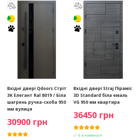
Вхідні двері Qdoors Стріт
Вхідні двері Straj Піраміс
3К Елегант Ral 8019 / Біла
3D Standard біла емаль
шагрень ручка-скоба 950
VG 950 мм квартира
мм вулиця
36450 грн
30900 грн
Є в наявності