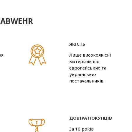
й ABWEHR
ЯКІСТЬ
ня
Лише високоякісні
матеріали від
європейських та
українських
постачальників.
ДОВIРА ПОКУПЦІВ
За 10 років