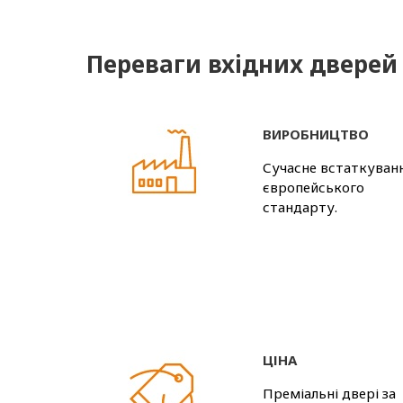
Переваги вхідних двере
ВИРОБНИЦТВО
Сучасне встаткуван
європейського
стандарту.
ЦІНА
Преміальні двері за