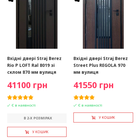
Вхідні двері Straj Berez
Вхідні двері Straj Berez
Rio P LOFT Ral 8019 зі
Street Plus REGOLA 970
склом 870 мм вулиця
мм вулиця
41100 грн
41550 грн
Є в наявності
Є в наявності
У КОШИК
В 2-X РОЗМІРАХ
У КОШИК