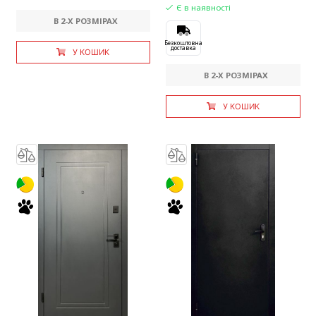
Є в наявності
В 2-X РОЗМІРАХ
Безкоштовна
доставка
У КОШИК
В 2-X РОЗМІРАХ
У КОШИК