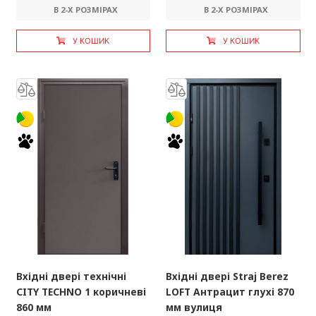
В 2-X РОЗМІРАХ
В 2-X РОЗМІРАХ
У КОШИК
У КОШИК
Вхідні двері технічні
Вхідні двері Straj Berez
CITY TECHNO 1 коричневі
LOFT Антрацит глухі 870
860 мм
мм вулиця