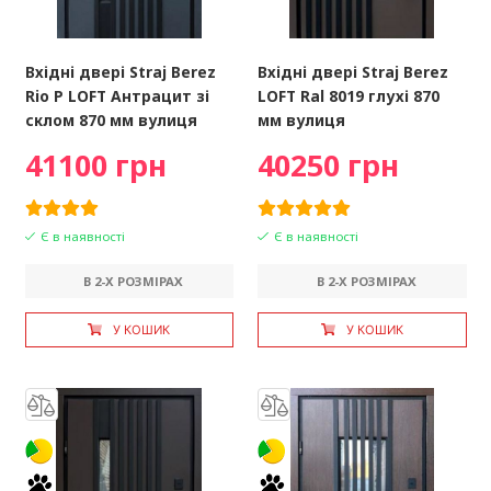
Вхідні двері Straj Berez
Вхідні двері Straj Berez
Rio P LOFT Антрацит зі
LOFT Ral 8019 глухі 870
склом 870 мм вулиця
мм вулиця
41100 грн
40250 грн
Є в наявності
Є в наявності
В 2-X РОЗМІРАХ
В 2-X РОЗМІРАХ
У КОШИК
У КОШИК