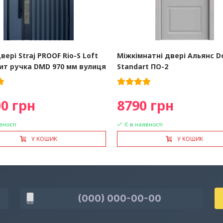
вері Straj PROOF Rio-S Loft
Міжкімнатні двері Альянс D
ит ручка DMD 970 мм вулиця
Standart ПО-2
0 грн
8790 грн
вності
Є в наявності
У КОШИК
У КОШИК