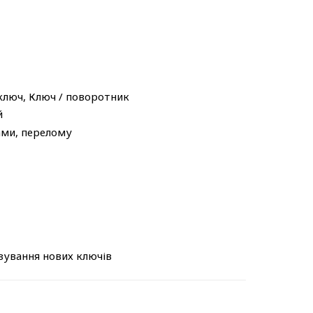
 ключ, Ключ / поворотник
й
ами, перелому
зування нових ключів