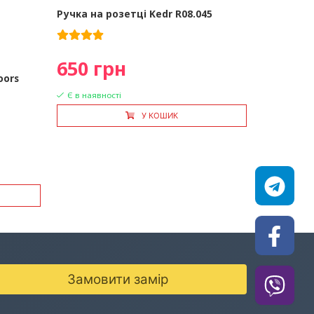
Ручка на розетці Kedr R08.045
650 грн
oors
Є в наявності
У КОШИК
Замовити замір