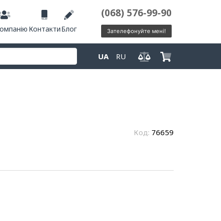
(068) 576-99-90
компанію
Контакти
Блог
Зателефонуйте мені!
UA
RU
Код:
76659