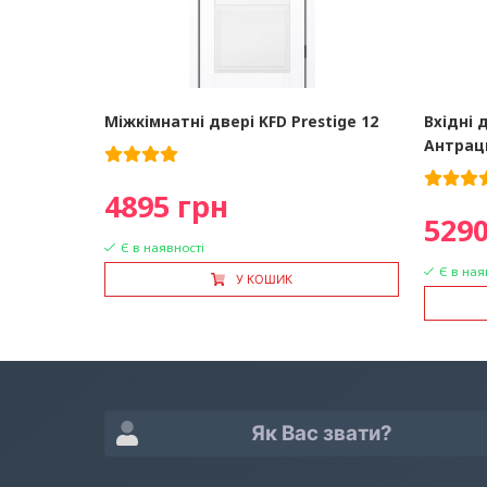
Міжкімнатні двері KFD Prestige 12
Вхідні д
Антрац
4895 грн
5290
Є в наявності
Є в ная
У КОШИК