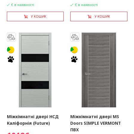
Є в наявності
Є в наявності
У КОШИК
У КОШИК
Міжкімнатні двері НСД
Міжкімнатні двері MS
Каліфорнія (Future)
Doors SIMPLE VERMONT
ПВХ