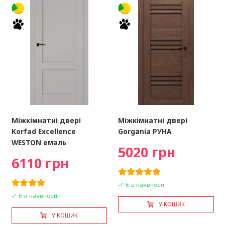
Міжкімнатні двері
Міжкімнатні двері
Korfad Excellence
Gorgania РУНА
WESTON емаль
5020 грн
6110 грн
Є в наявності
Є в наявності
У КОШИК
У КОШИК