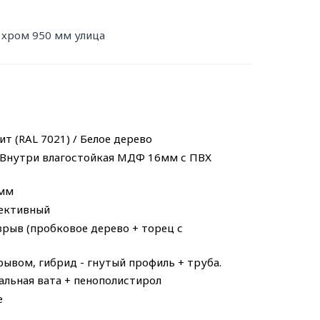
 хром 950 мм улица
т (RAL 7021) / Белое дерево
/ Внутри влагостойкая МДФ 16мм с ПВХ
 мм
фективный
зрыв (пробковое дерево + торец с
ывом, гибрид - гнутый профиль + труба.
альная вата + пенополистирол
е