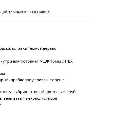
 Дуб темный 850 мм улица
краска/вставка Темное дерево
Внутри влагостойкая МДФ 16мм с ПВХ
 мм
зрый (пробковое дерево + торец с
ывом, гибрид - гнутый профиль + труба.
альная вата + пенополистирол
е