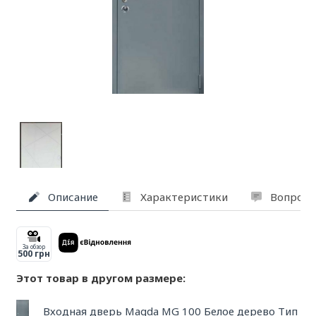
Описание
Характеристики
Вопросы
За обзор
500 грн
Этот товар в другом размере:
Входная дверь Magda MG 100 Белое дерево Тип