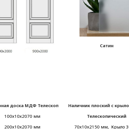
Сатин
ная доска МДФ Телескоп
Наличник плоский с кры
100х
10х
2070 мм
Телескопический
200х
10х
2070 мм
70х
10х
2150 мм, Крыло 