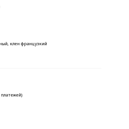
м
чный, клен французкий
х платежей)