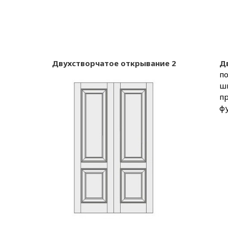
Двухстворчатое открывание 2
Д
по
ш
п
фу