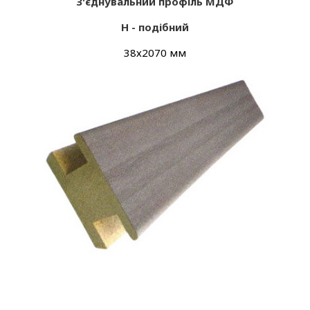
З'єднувальний профіль МДФ
Н - подібний
38х2070 мм