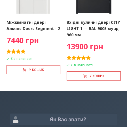
Міжкімнатні двері
Вхідні вуличні двері CITY
Альянс Doors Segment - 2
LIGHT 1 — RAL 9005 муар,
960 мм
7440 грн
13900 грн
Є в наявності
Є в наявності
У КОШИК
У КОШИК