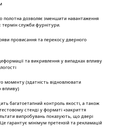
м
о полотна дозволяє зменшити навантаження
є термін служби фурнітури.
ояви провисання та перекосу дверного
еформації та викривлення у випадках впливу
логості
го моменту (здатність відновлювати
о впливу)
ть багатоетапний контроль якості, а також
тестовому стенді у форматі «закриття
зультати випробувань показують, що двері
 Це гарантує мінімум претензій та рекламацій