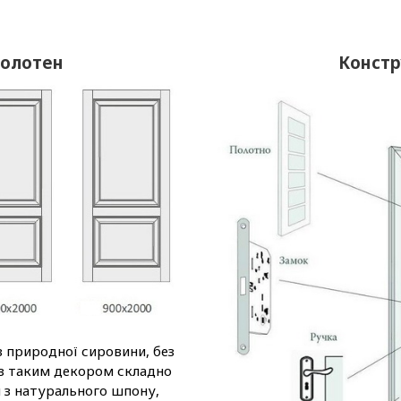
полотен
Констр
з природної сировини, без
 з таким декором складно
м з натурального шпону,