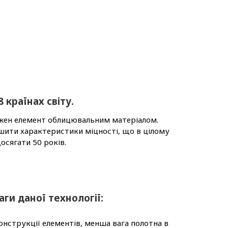
 країнах світу.
кожен елемент облицювальним матеріалом.
ьшити характеристики міцності, що в цілому
осягати 50 років.
ги даної технології:
нструкції елементів, менша вага полотна в