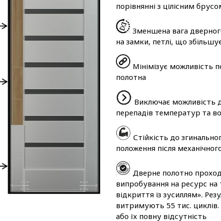
порівнянні з цілісним брусо
Зменшена вага дверног
на замки, петлі, що збільшу
Мінімізує можливість п
полотна
Виключає можливість д
перепадів температур та во
Стійкість до згинально
положення після механічног
Дверне полотно проходи
випробування на ресурс на 
відкриття із зусиллям». Ре
витримують 55 тис. циклів.
або їх повну відсутність