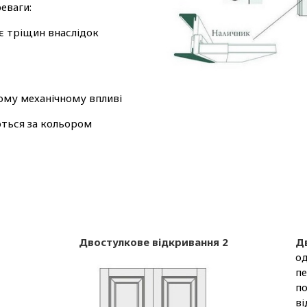
еваги:
є тріщин внаслідок
ому механічному впливі
ються за кольором
Двостулкове відкривання 2
Д
од
пе
по
ві