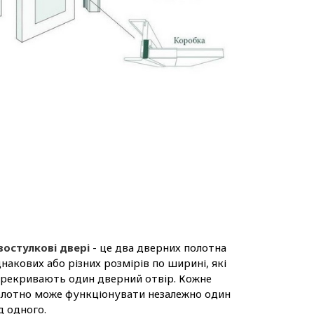
востулкові двері
- це два дверних полотна
накових або різних розмірів по ширині, які
рекривають один дверний отвір. Кожне
лотно може функціонувати незалежно один
д одного.