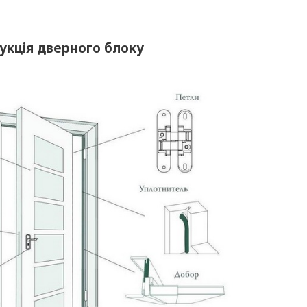
укція дверного блоку