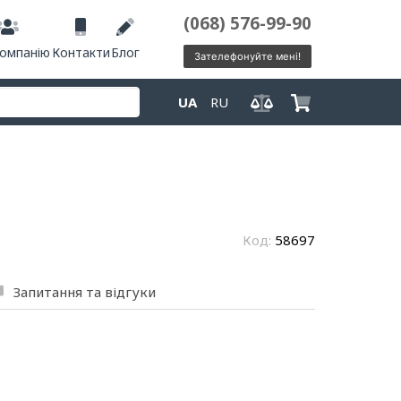
(068) 576-99-90
компанію
Контакти
Блог
Зателефонуйте мені!
UA
RU
Код:
58697
Запитання та відгуки