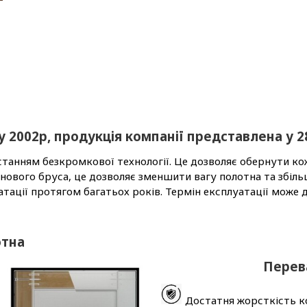
 2002р, продукція компанії представлена у 28
станням безкромкової технології. Це дозволяє обернути 
снового бруса, це дозволяє зменшити вагу полотна та збіл
тації протягом багатьох років. Термін експлуатації може д
отна
Перева
Достатня жорсткість ко