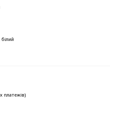
м
х білий
-х платежів)