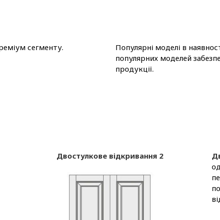
преміум сегменту.
Популярні моделі в наявнос
популярних моделей забезп
продукції.
Двостулкове відкривання 2
Д
од
пе
по
ві