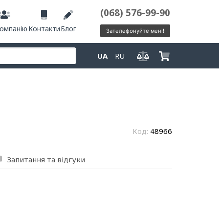
(068) 576-99-90
компанію
Контакти
Блог
Зателефонуйте мені!
UA
RU
Код:
48966
Запитання та відгуки