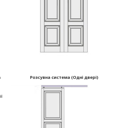
а
Розсувна система (Одні двері)
ії