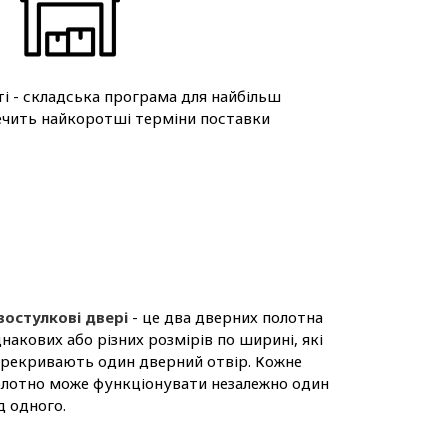
ті - складська програма для найбільш
ечить найкоротші терміни поставки
востулкові двері
- це два дверних полотна
накових або різних розмірів по ширині, які
рекривають один дверний отвір. Кожне
лотно може функціонувати незалежно один
д одного.