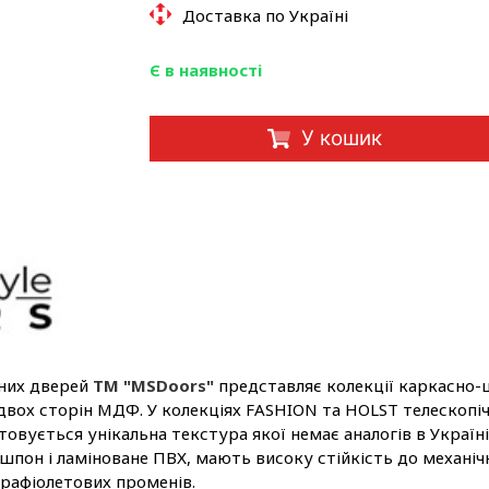
Доставка по Україні
Є в наявності
У кошик
тних дверей
ТМ "MSDoors"
представляє колекції каркасно-щ
 двох сторін МДФ. У колекціях FASHION та HOLST телескопіч
товується унікальна текстура якої немає аналогів в Украї
шпон і ламіноване ПВХ, мають високу стійкість до механіч
трафіолетових променів.