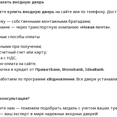
казать входную дверь
ете
купить входную дверь
на сайте или по телефону. Дос
иеву — собственными монтажными бригадами;
краине — через транспортную компанию
«Новая почта»
.
ные способы оплаты:
чными при получении;
счетный счет или карту;
а с НДС;
н-оплата на сайте;
рочка и кредит от
ПриватБанк
,
Monobank
,
IdeaBank
.
работаем по программе
єВідновлення
. Все двери устанавл
консультация?
ите нам — поможем подобрать модель с учетом ваших треб
— ваш эксперт в мире надежных входных дверей!