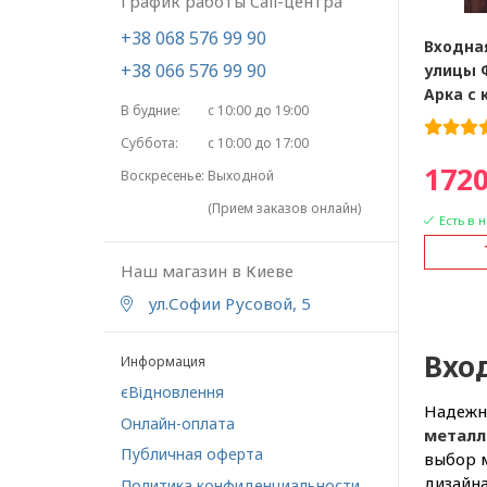
График работы Call-центра
+38 068 576 99 90
Входна
+38 066 576 99 90
улицы 
Арка с 
В будние:
с 10:00 до 19:00
Суббота:
с 10:00 до 17:00
1720
Воскресенье:
Выходной
(Прием заказов онлайн)
Есть в 
Наш магазин в Киеве
ул.Софии Русовой, 5
Вход
Информация
єВідновлення
Надежны
Онлайн-оплата
металл
Публичная оферта
выбор м
дизайна
Политика конфиденциальности