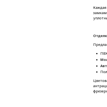
Каждая
замкам
уплотни
Отделк
Предла
ПВХ
Мол
Авт
Пол
Цветова
антраци
фрезер