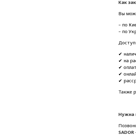
Как за
Вы мож
– по К
– по У
Доступ
✔ нали
✔ на ра
✔ оплат
✔ онлай
✔ расс
Также 
Нужна 
Позвон
SADOR