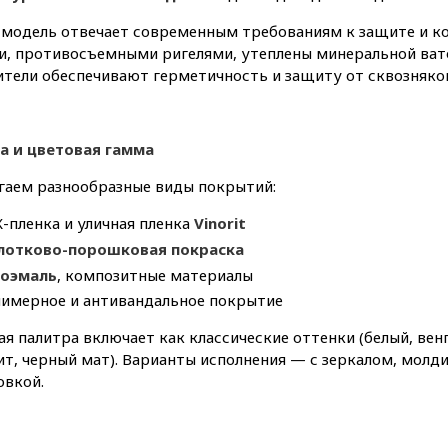
 модель отвечает современным требованиям к защите и к
и, противосъемными ригелями, утеплены минеральной ват
тели обеспечивают герметичность и защиту от сквозняко
а и цветовая гамма
гаем разнообразные виды покрытий:
-пленка и уличная пленка
Vinorit
отково-порошковая покраска
оэмаль
, композитные материалы
имерное и антивандальное покрытие
я палитра включает как классические оттенки (белый, венг
т, черный мат). Варианты исполнения — с зеркалом, молди
овкой.