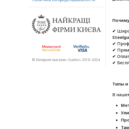
Почему
✔ Широ
Steelg
✔ Профе
✔ Прям
✔ Оплат
© Интернет-магазин «Sador» 2019–2024
✔ Беспл
Типы и
В нашем
Мет
Ули
Про
Там