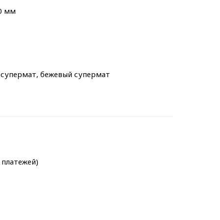
0 мм
й супермат, бежевый супермат
х платежей)