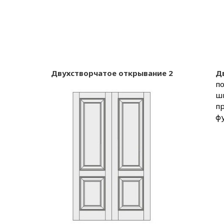
Двухстворчатое открывание 2
Д
по
ш
п
фу