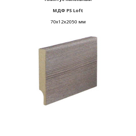
МДФ PS Loft
70х
12х
2050 мм