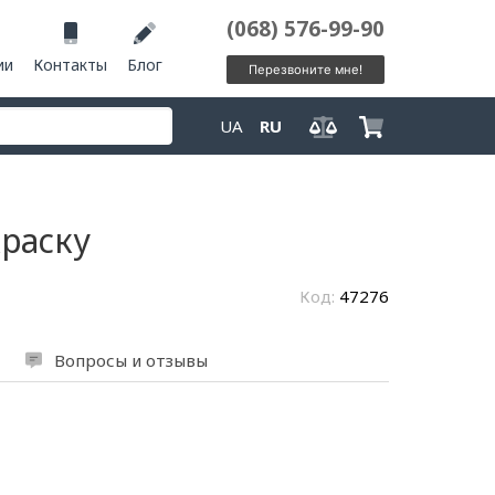
(068) 576-99-90
ии
Контакты
Блог
Перезвоните мне!
UA
RU
раску
Код:
47276
Вопросы и отзывы