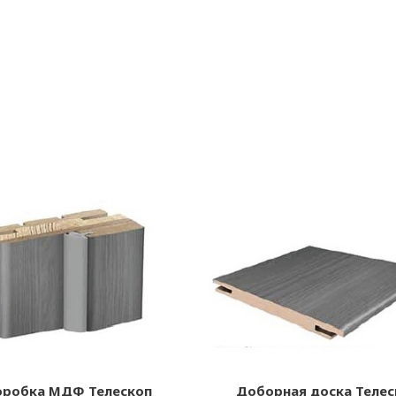
оробка МДФ Телескоп
Доборная доска Телес