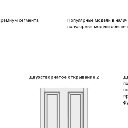
премиум сегмента.
Популярные модели в налич
популярные модели обеспеч
Двухстворчатое открывание 2
Д
по
ш
п
фу