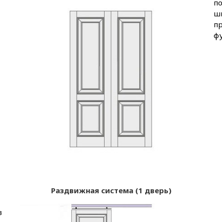
по
ш
п
фу
Раздвижная система (1 дверь)
в