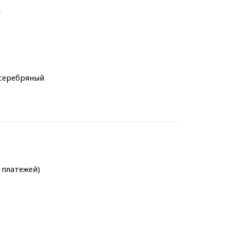
м
 серебряный
х платежей)