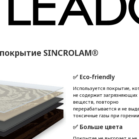
 покрытие SINCROLAM®
✅ Eco-friendly
Используется покрытие, ко
не содержит загрязняющих
веществ, повторно
перерабатывается и не выд
токсичные газы при горени
✅ Больше цвета
Покрытие не выгорает и не