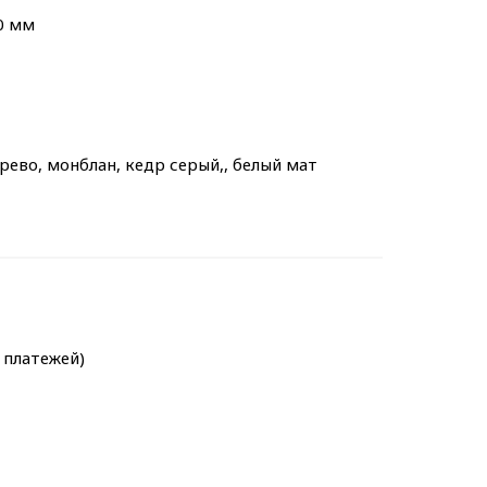
0 мм
ерево, монблан, кедр серый,, белый мат
х платежей)