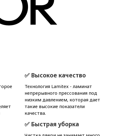
✅ Высокое качество
торое
Технология Lamitex - ламинат
непрерывного прессования под
низким давлением, которая дает
еляет
такие высокие показатели
и
качества.
✅ Быстрая уборка
Чистка двери не занимает много