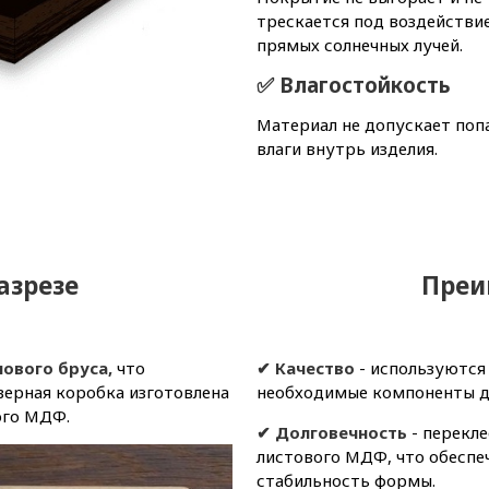
трескается под воздействи
прямых солнечных лучей.
✅ Влагостойкость
Материал не допускает поп
влаги внутрь изделия.
азрезе
Преи
нового бруса,
что
✔ Качество
- используются
верная коробка изготовлена
необходимые компоненты дл
ого МДФ.
✔ Долговечность
- перекл
листового МДФ, что обеспе
стабильность формы.