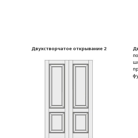
Двухстворчатое открывание 2
Д
по
ш
п
фу