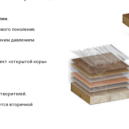
лии.
вого поколения.
изким давлением
фект «открытой коры»
створителей.
ется вторичной