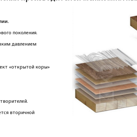
лии.
вого поколения.
изким давлением
фект «открытой коры»
створителей.
ется вторичной