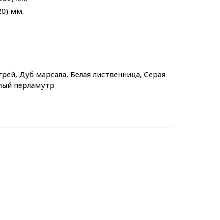
20) мм.
 грей, Дуб марсала, Белая лиственница, Серая
елый перламутр