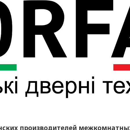
инских производителей межкомнатны