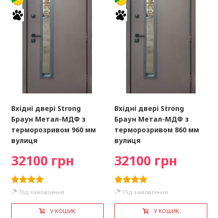
Вхідні двері Strong
Вхідні двері Strong
Браун Метал-МДФ з
Браун Метал-МДФ з
терморозривом 960 мм
терморозривом 860 мм
вулиця
вулиця
32100 грн
32100 грн
Під замовлення
Під замовлення
У КОШИК
У КОШИК