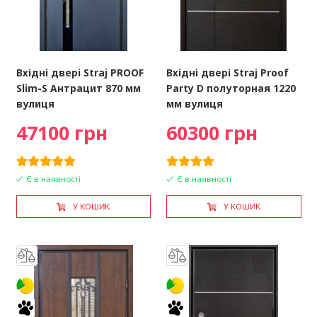
Вхідні двері Straj PROOF
Вхідні двері Straj Proof
Slim-S Антрацит 870 мм
Party D полуторная 1220
вулиця
мм вулиця
47100 грн
60300 грн
Є в наявності
Є в наявності
У КОШИК
У КОШИК