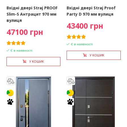
Вхідні двері Straj PROOF
Вхідні двері Straj Proof
Slim-S Антрацит 970 мм
Party D 970 мм вулиця
вулиця
43400 грн
47100 грн
Є в наявності
Є в наявності
У КОШИК
У КОШИК