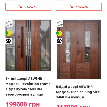
У КОШИК
У КОШИК
Вхідні двері ABWEHR
Модель Revolution Frame
Вхідні двері ABWEHR
з фрамугою 1600 мм
Модель Bionica King Size
терморозрив вулиця
1460 мм вулиця
199600 грн
113000 грн