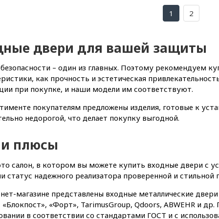
1
2
дные двери для вашей защиты
безопасности – один из главных. Поэтому рекомендуем ку
ристики, как прочность и эстетическая привлекательность
ции при покупке, и наши модели им соответствуют.
тименте покупателям предложены изделия, готовые к уста
ельно недорогой, что делает покупку выгодной.
и плюсы
это салон, в котором вы можете купить входные двери с у
и статус надежного реализатора проверенной и стильной 
нет-магазине представлены входные металлические двери 
, «Блокпост», «Форт», TarimusGroup, Qdoors, ABWEHR и др
вании в соответствии со стандартами ГОСТ и с использо