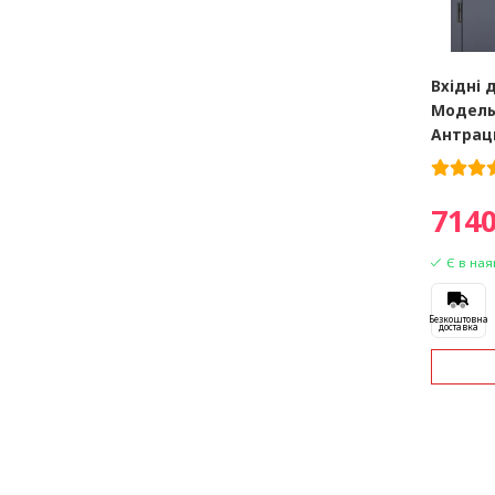
Вхідні 
Модель 
Антрац
7140
Є в ная
Безкоштовна
доставка