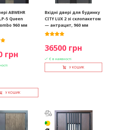
вері ABWEHR
Вхідні двері для будинку
LP-5 Queen
CITY LUX 2 зі склопакетом
Combo 960 мм
— антрацит, 960 мм
36500 грн
0 грн
Є в наявності
ності
У КОШИК
У КОШИК