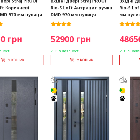
двері Straj PROOF
Вхідні двері Straj PROOF
Вхідні д
oft Коричневі
Rio-S Loft Антрацит ручка
Rio-S Lo
DMD 970 мм вулиця
DMD 970 мм вулиця
мм вули
0 грн
52900 грн
4865
вності
Є в наявності
Є в наяв
У КОШИК
У КОШИК