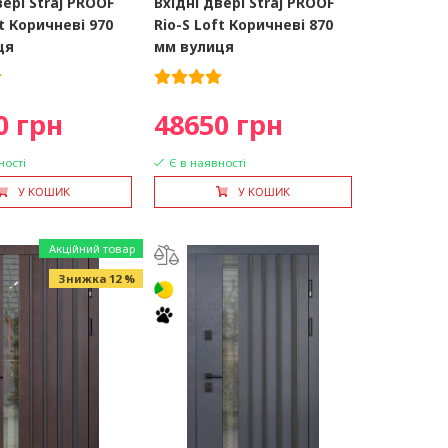
вері Straj PROOF
Вхідні двері Straj PROOF
ft Коричневі 970
Rio-S Loft Коричневі 870
ця
мм вулиця
0 грн
48650 грн
ності
Є в наявності
У КОШИК
У КОШИК
Акційний товар
Знижка 12 %