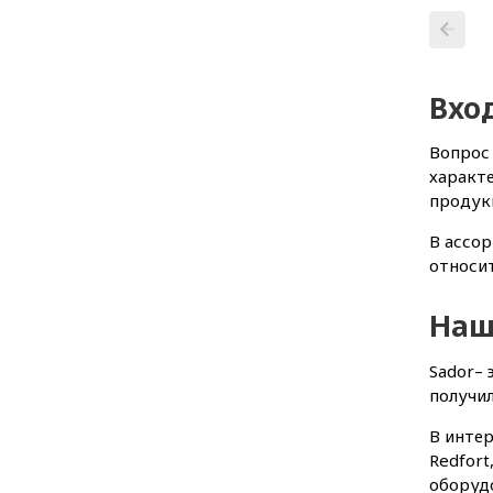
Вхо
Вопрос 
характе
продук
В ассор
относит
Наш
Sador– 
получил
В интер
Redfort
оборудо