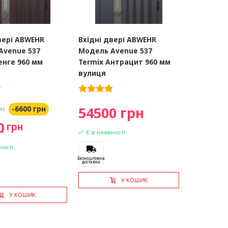
вері ABWEHR
Вхідні двері ABWEHR
Avenue 537
Модель Avenue 537
енге 960 мм
Termix Антрацит 960 мм
вулиця
рн
54500 грн
-6600 грн
0
грн
Є в наявності
ності
Безкоштовна
доставка
У КОШИК
У КОШИК