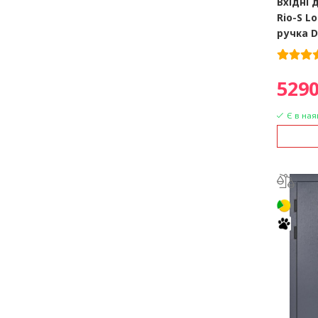
Вхідні 
Rio-S L
ручка 
5290
Є в ная