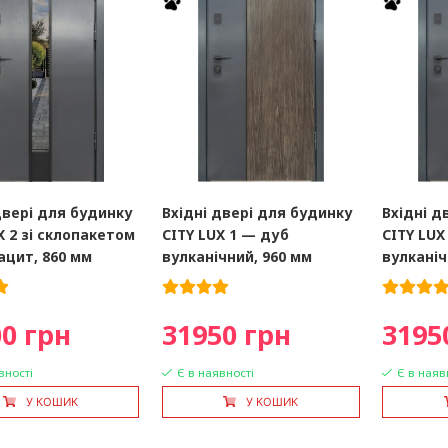
двері для будинку
Вхідні двері для будинку
Вхідні д
X 2 зі склопакетом
CITY LUX 1 — дуб
CITY LUX
цит, 860 мм
вулканічний, 960 мм
вулканіч
0 грн
31950 грн
3195
вності
Є в наявності
Є в наяв
У КОШИК
У КОШИК