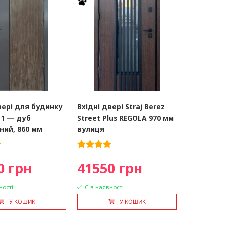
вері для будинку
Вхідні двері Straj Berez
 1 — дуб
Street Plus REGOLA 970 мм
ний, 860 мм
вулиця
0 грн
41550 грн
ності
Є в наявності
У КОШИК
У КОШИК