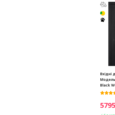
Вхідні 
Модель 
Black W
5795
Є в ная