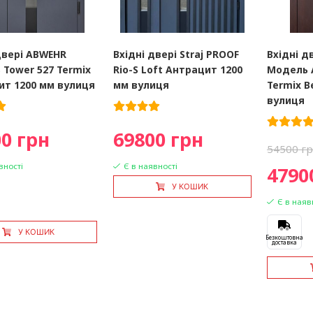
двері ABWEHR
Вхідні двері Straj PROOF
Вхідні д
Tower 527 Termix
Rio-S Loft Антрацит 1200
Модель 
ит 1200 мм вулиця
мм вулиця
Termix В
вулиця
0 грн
69800 грн
54500 г
вності
Є в наявності
4790
У КОШИК
Є в наяв
У КОШИК
Безкоштовна
доставка