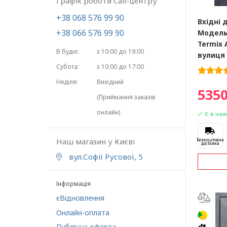
Графік роботи Call-центру
+38 068 576 99 90
Вхідні 
+38 066 576 99 90
Модель
Termix 
В будні:
з 10:00 до 19:00
вулиця
Субота:
з 10:00 до 17:00
Неділя:
Вихідний
5350
(Приймання заказів
онлайн)
Є в ная
Наш магазин у Києві
Безкоштовна
доставка
вул.Софії Русової, 5
Інформація
єВідновлення
Онлайн-оплата
Публічна оферта