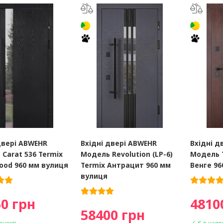
двері ABWEHR
Вхідні двері ABWEHR
Вхідні д
Carat 536 Termix
Модель Revolution (LP-6)
Модель T
ood 960 мм вулиця
Termix Антрацит 960 мм
Венге 96
вулиця
0 грн
4810
58400 грн
вності
Є в наяв