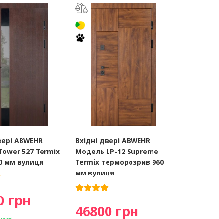
вері ABWEHR
Вхідні двері ABWEHR
ower 527 Termix
Модель LP-12 Supreme
0 мм вулиця
Termix терморозрив 960
мм вулиця
0 грн
46800 грн
ності