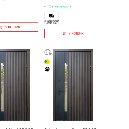
Є в наявності
Безкоштовна
доставка
У КОШИК
У КОШИК