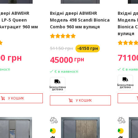
двері ABWEHR
Вхідні двері ABWEHR
Вхідні д
 LP-5 Queen
Модель 498 Scandi Bionica
Модель 
Антрацит 960 мм
Combo 960 мм вулиця
Bionica 
вулиця
51150 грн
-6150 грн
0 грн
7110
45000
грн
вності
Є в наяв
Є в наявності
Безкоштовна
Безкоштовна
доставка
доставка
У КОШИК
У КОШИК