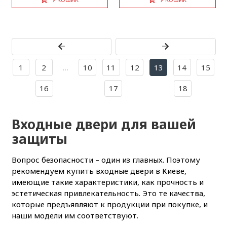
У КОШИК
У КОШИК
1
2
…
10
11
12
13
14
15
16
17
18
Входные двери для вашей
защиты
Вопрос безопасности – один из главных. Поэтому
рекомендуем купить входные двери в Киеве,
имеющие такие характеристики, как прочность и
эстетическая привлекательность. Это те качества,
которые предъявляют к продукции при покупке, и
наши модели им соответствуют.