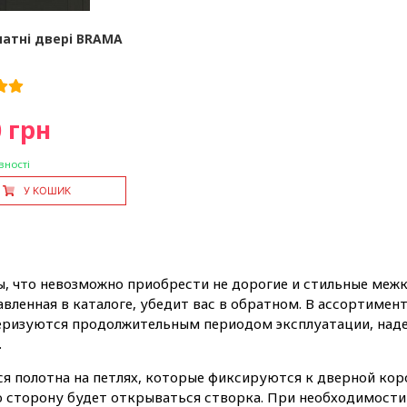
натні двері BRAMA
 грн
вності
У КОШИК
ы, что невозможно приобрести не дорогие и стильные меж
вленная в каталоге, убедит вас в обратном. В ассортимент
еризуются продолжительным периодом эксплуатации, наде
.
я полотна на петлях, которые фиксируются к дверной коро
ю сторону будет открываться створка. При необходимости