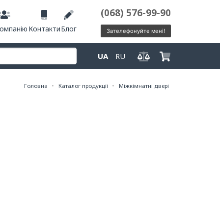
(068) 576-99-90
компанію
Контакти
Блог
Зателефонуйте мені!
UA
RU
Головна
Каталог продукції
Міжкімнатні двері