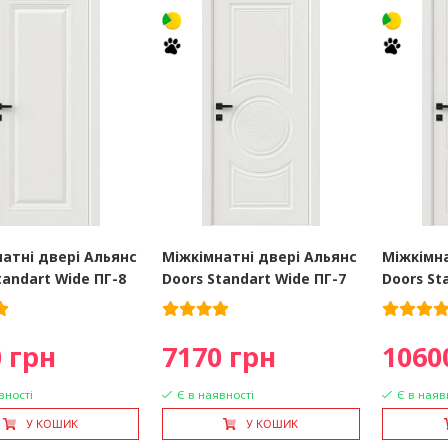
атні двері Альянс
Міжкімнатні двері Альянс
Міжкімна
tandart Wide ПГ-8
Doors Standart Wide ПГ-7
Doors St
 грн
7170 грн
1060
вності
Є в наявності
Є в наяв
У КОШИК
У КОШИК