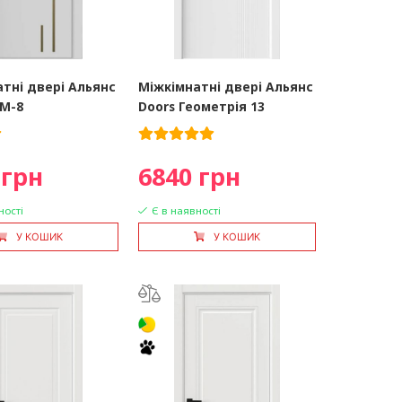
тні двері Альянс
Міжкімнатні двері Альянс
DM-8
Doors Геометрія 13
 грн
6840 грн
ності
Є в наявності
У КОШИК
У КОШИК