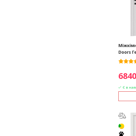
Міжкімн
Doors Г
6840
Є в ная