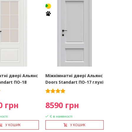
тні двері Альянс
Міжкімнатні двері Альянс
andart ПО-18
Doors Standart ПО-17 глухі
0 грн
8590 грн
ності
Є в наявності
У КОШИК
У КОШИК