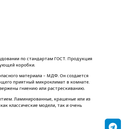
удовании по стандартам ГОСТ. Продукция
вующей коробки.
опасного материала – МДФ. Он создается
ющего приятный микроклимат в комнате.
двержены гниению или растрескиванию.
тием. Ламинированные, крашеные или из
ак классические модели, так и очень