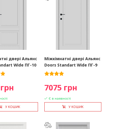
тні двері Альянс
Міжкімнатні двері Альянс
andart Wide ПГ-10
Doors Standart Wide ПГ-9
 грн
7075 грн
ності
Є в наявності
У КОШИК
У КОШИК