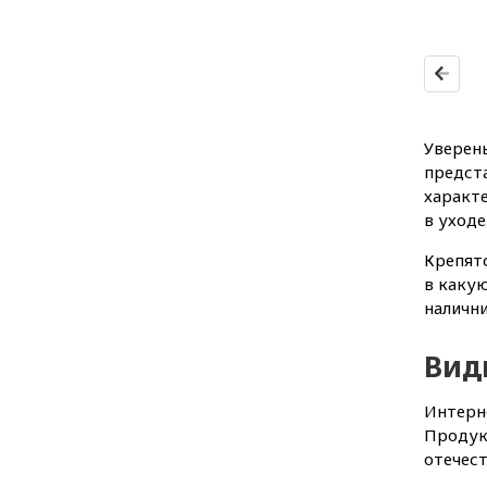
Уверен
предста
характ
в уходе
Крепятс
в каку
налични
Вид
Интерне
Продук
отечест