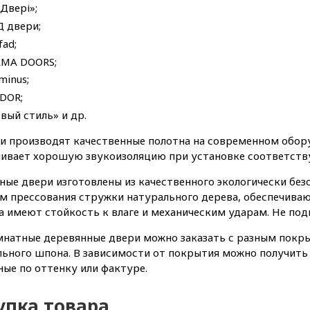
 Двері»;
 двери;
fad;
MA DOORS;
minus;
DOR;
вый стиль» и др.
и производят качественные полотна на современном обор
чивает хорошую звукоизоляцию при установке соответст
ые двери изготовлены из качественного экологически без
м прессования стружки натурального дерева, обеспечива
а имеют стойкость к влаге и механическим ударам. Не по
натные деревянные двери можно заказать с разным покры
ьного шпона. В зависимости от покрытия можно получить к
ые по оттенку или фактуре.
упка товара