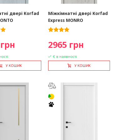
тні двері Korfad
Міжкімнатні двері Korfad
 RONTO
Express MONRO
 грн
2965 грн
ності
Є в наявності
У КОШИК
У КОШИК