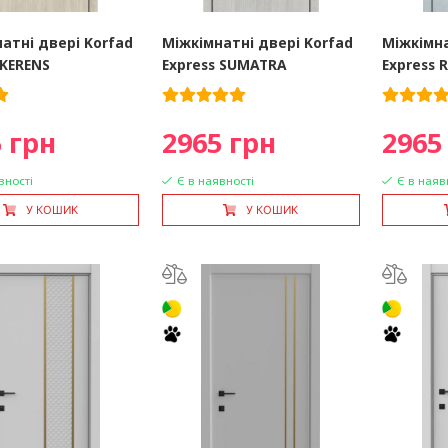
атні двері Korfad
Міжкімнатні двері Korfad
Міжкімна
 KERENS
Express SUMATRA
Express
 грн
2965 грн
2965
вності
Є в наявності
Є в наяв
У КОШИК
У КОШИК