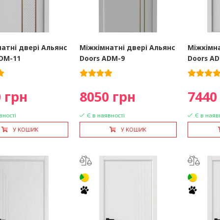
атні двері Альянс
Міжкімнатні двері Альянс
Міжкімна
DM-11
Doors ADM-9
Doors A
 грн
8050 грн
7440
вності
Є в наявності
Є в наяв
У КОШИК
У КОШИК