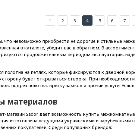
1
2
3
4
5
6
7
ы, что невозможно приобрести не дорогие и стильные меж
вленная в каталоге, убедит вас в обратном. В ассортимент
еризуются продолжительным периодом эксплуатации, наде
.
я полотна на петлях, которые фиксируются к дверной коро
ю сторону будет открываться створка. При необходимости
ков, подрез полотна, врезку замков и прочие услуги. Усло
ы материалов
т-магазин Sador дает возможность купить межкомнатные 
ция изготовлена ведущими украинскими и зарубежными п
венных покупателей. Среди популярных брендов: