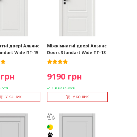
тні двері Альянс
Міжкімнатні двері Альянс
andart Wide ПГ-15
Doors Standart Wide ПГ-13
 грн
9190 грн
ності
Є в наявності
У КОШИК
У КОШИК