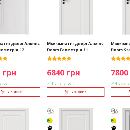
атні двері Альянс
Міжкімнатні двері Альянс
Міжкімна
еометрія 12
Doors Геометрія 11
Doors St
 грн
6840 грн
7800
вності
Є в наявності
Є в наяв
У КОШИК
У КОШИК