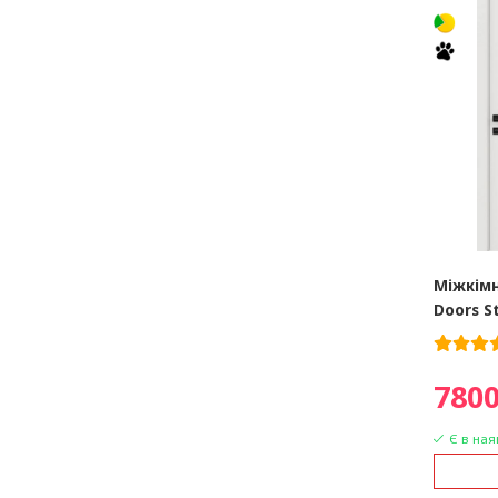
Міжкімн
Doors S
7800
Є в ная