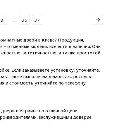
8
…
36
37
комнатные двери в Киеве? Продукция,
е – отменные модели, все есть в наличии. Они
жностью, эстетичностью, а также простотой
бке. Если заказываете установку, уточняйте,
 мы также выполняем демонтаж, роспуск
вия и стоимость уточняйте по телефону.
двери в Украине по отличной цене.
роизводителями, заслужившими доверие