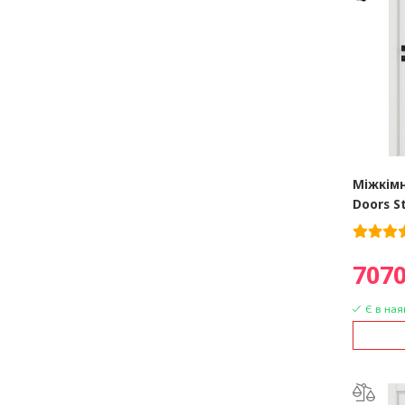
Міжкімн
Doors S
7070
Є в ная