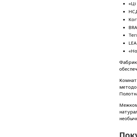
«Ці
НСД
Kor
BRA
Ter
LEA
«Но
Фабрик
обеспе
Комнатн
методо
Полотн
Межком
натурал
необычн
Пок