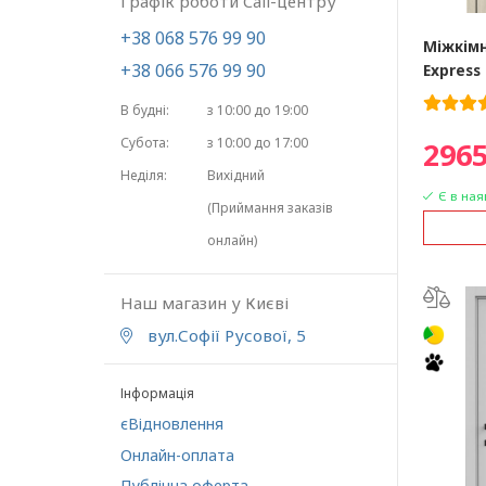
Графік роботи Call-центру
+38 068 576 99 90
Міжкімн
+38 066 576 99 90
Express
В будні:
з 10:00 до 19:00
Субота:
з 10:00 до 17:00
2965
Неділя:
Вихідний
Є в ная
(Приймання заказів
онлайн)
Наш магазин у Києві
вул.Софії Русової, 5
Інформація
єВідновлення
Онлайн-оплата
Публічна оферта