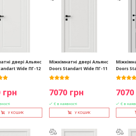
атні двері Альянс
Міжкімнатні двері Альянс
Міжкімна
tandart Wide ПГ-12
Doors Standart Wide ПГ-11
Doors St
 грн
7070 грн
7070
вності
Є в наявності
Є в наяв
У КОШИК
У КОШИК