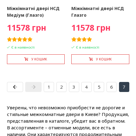
Міжкімнатні двері НСД
Міжкімнатні двері НСД
Медіум (Глазго)
Глазго
11578 грн
11578 грн
Є в наявності
Є в наявності
У КОШИК
У КОШИК
1
2
3
4
5
6
7
Уверены, что невозможно приобрести не дорогие и
стильные межкомнатные двери в Киеве? Продукция,
представленная в каталоге, убедит вас в обратном.
В ассортименте – отменные модели, все есть в
наличии. Они характеризуются продолжительным