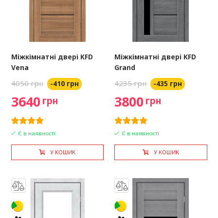
Міжкімнатні двері KFD
Міжкімнатні двері KFD
Vena
Grand
4050 грн
4235 грн
-410 грн
-435 грн
3640
3800
грн
грн
Є в наявності
Є в наявності
У КОШИК
У КОШИК