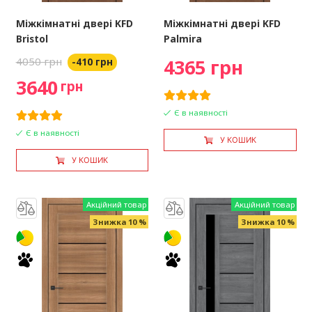
Міжкімнатні двері KFD
Міжкімнатні двері KFD
Bristol
Palmira
4050 грн
4365 грн
-410 грн
3640
грн
Є в наявності
Є в наявності
У КОШИК
У КОШИК
Акційний товар
Акційний товар
Знижка 10 %
Знижка 10 %