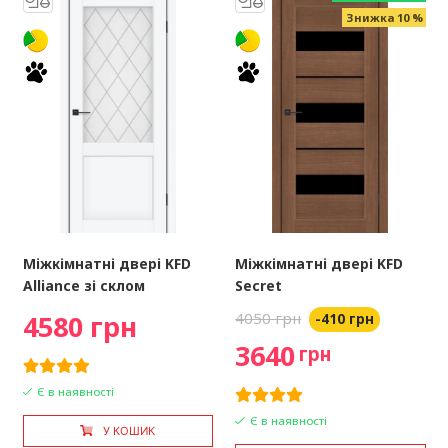
Знижка 10 %
Міжкімнатні двері KFD
Міжкімнатні двері KFD
Alliance зі склом
Secret
4580 грн
4050 грн
-410 грн
3640
грн
Є в наявності
Є в наявності
У КОШИК